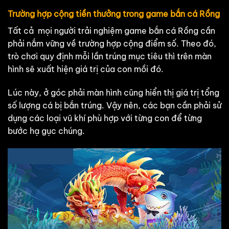
Trường hợp cộng tiền thưởng trong game bắn cá Rồng
Tất cả mọi người trải nghiệm game bắn cá Rồng cần
phải nắm vững về trường hợp cộng điểm số. Theo đó,
trò chơi quy định mỗi lần trúng mục tiêu thì trên màn
hình sẽ xuất hiện giá trị của con mồi đó.
Lúc này, ở góc phải màn hình cũng hiển thị giá trị tổng
số lượng cá bị bắn trúng. Vậy nên, các bạn cần phải sử
dụng các loại vũ khí phù hợp với từng con để từng
bước hạ gục chúng.