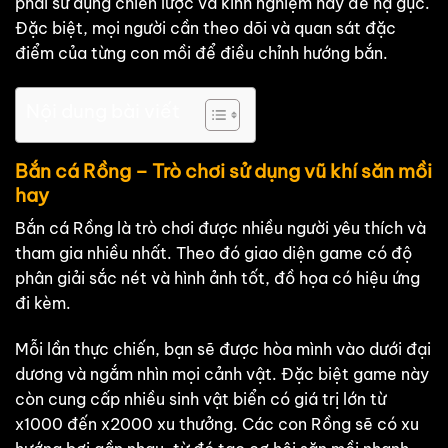
phải sử dụng chiến lược và kinh nghiệm hay để hạ gục.
Đặc biệt, mọi người cần theo dõi và quan sát đặc
điểm của từng con mồi để điều chỉnh hướng bắn.
Nội dung bài viết
Bắn cá Rồng – Trò chơi sử dụng vũ khí săn mồi
hay
Bắn cá Rồng là trò chơi được nhiều người yêu thích và
tham gia nhiều nhất. Theo đó giao diện game có độ
phân giải sắc nét và hình ảnh tốt, đồ họa có hiệu ứng
đi kèm.
Mỗi lần thực chiến, bạn sẽ được hòa mình vào dưới đại
dương và ngắm nhìn mọi cảnh vật. Đặc biệt game này
còn cung cấp nhiều sinh vật biển có giá trị lớn từ
x1000 đến x2000 xu thưởng. Các con Rồng sẽ có xu