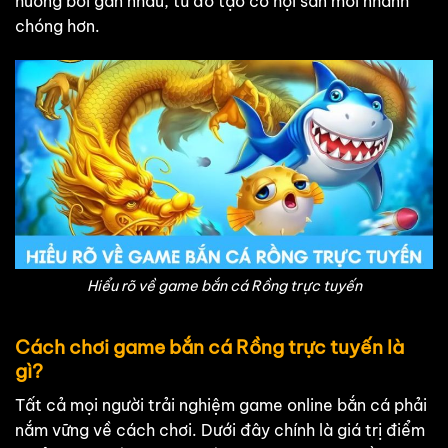
hướng bơi gần nhau, từ đó tạo cơ hội săn mồi nhanh
chóng hơn.
Hiểu rõ về game bắn cá Rồng trực tuyến
Cách chơi game bắn cá Rồng trực tuyến là
gì?
Tất cả mọi người trải nghiệm game online bắn cá phải
nắm vững về cách chơi. Dưới đây chính là giá trị điểm