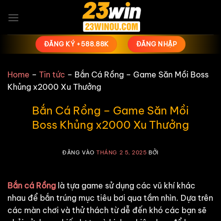
Bỏ
qua
nội
dung
ĐĂNG KÝ +588.88K
ĐĂNG NHẬP
Home
–
Tin tức
–
Bắn Cá Rồng – Game Săn Mồi Boss
Khủng x2000 Xu Thưởng
Bắn Cá Rồng – Game Săn Mồi
Boss Khủng x2000 Xu Thưởng
ĐĂNG VÀO
THÁNG 2 5, 2025
BỞI
Bắn cá Rồng
là tựa game sử dụng các vũ khí khác
nhau để bắn trúng mục tiêu bơi qua tầm nhìn. Dựa trên
các màn chơi và thử thách từ dễ đến khó các bạn sẽ