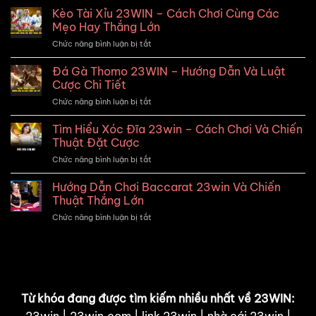
Phương
Binh
Kèo Tài Xỉu 23WIN – Cách Chơi Cùng Các
Pháp
Online
Để
Mẹo Hay Thắng Lớn
–
Chinh
Chức năng bình luận bị tắt
ở
Trải
Phục
Kèo
Nghiệm
Tiền
Tài
Đá Gà Thomo 23WIN – Hướng Dẫn Và Luật
Tuyệt
Tỷ
Xỉu
Vời
Cược Chi Tiết
23WIN
Cho
Chức năng bình luận bị tắt
ở
–
Mọi
Đá
Cách
Lứa
Gà
Tìm Hiểu Xóc Đĩa 23win – Cách Chơi Và Chiến
Chơi
Tuổi
Thomo
Cùng
Thuật Đặt Cược
23WIN
Các
Chức năng bình luận bị tắt
ở
–
Mẹo
Tìm
Hướng
Hay
Hiểu
Hướng Dẫn Chơi Baccarat 23win Và Chiến
Dẫn
Thắng
Xóc
Và
Thuật Thắng Lớn
Lớn
Đĩa
Luật
Chức năng bình luận bị tắt
ở
23win
Cược
Hướng
–
Chi
Dẫn
Cách
Tiết
Chơi
Chơi
Baccarat
Và
23win
Chiến
Và
Thuật
Từ khóa đang được tìm kiếm nhiều nhất về 23WIN:
Chiến
Đặt
Thuật
Cược