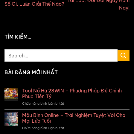
Tài Lộc, Đổi Đời Ngay Hôm
Số Gì, Luận Giải Thế Nào?
Nay!
TÌM KIẾM…
BÀI ĐĂNG MỚI NHẤT
Tool Nổ Hũ 23WIN – Phương Pháp Để Chinh
Phục Tiền Tỷ
Chức năng bình luận bị tắt
ở
Tool
Nổ
Mậu Binh Online – Trải Nghiệm Tuyệt Vời Cho
Hũ
Mọi Lứa Tuổi
23WIN
Chức năng bình luận bị tắt
ở
–
Mậu