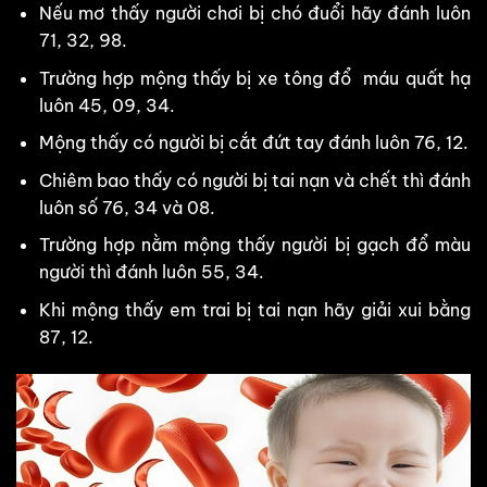
Nếu mơ thấy người chơi bị chó đuổi hãy đánh luôn
71, 32, 98.
Trường hợp mộng thấy bị xe tông đổ máu quất hạ
luôn 45, 09, 34.
Mộng thấy có người bị cắt đứt tay đánh luôn 76, 12.
Chiêm bao thấy có người bị tai nạn và chết thì đánh
luôn số 76, 34 và 08.
Trường hợp nằm mộng thấy người bị gạch đổ màu
người thì đánh luôn 55, 34.
Khi mộng thấy em trai bị tai nạn hãy giải xui bằng
87, 12.