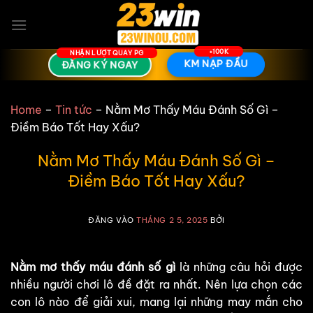
Bỏ
qua
nội
dung
KM NẠP ĐẦU
ĐĂNG KÝ NGAY
Home
–
Tin tức
–
Nằm Mơ Thấy Máu Đánh Số Gì –
Điềm Báo Tốt Hay Xấu?
Nằm Mơ Thấy Máu Đánh Số Gì –
Điềm Báo Tốt Hay Xấu?
ĐĂNG VÀO
THÁNG 2 5, 2025
BỞI
Nằm mơ thấy máu đánh số gì
là những câu hỏi được
nhiều người chơi lô đề đặt ra nhất. Nên lựa chọn các
con lô nào để giải xui, mang lại những may mắn cho