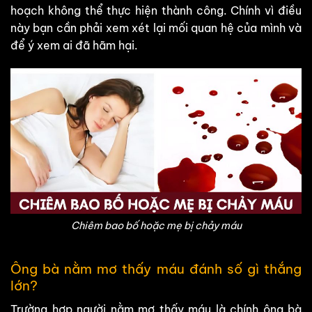
hoạch không thể thực hiện thành công. Chính vì điều
này bạn cần phải xem xét lại mối quan hệ của mình và
để ý xem ai đã hãm hại.
Chiêm bao bố hoặc mẹ bị chảy máu
Ông bà nằm mơ thấy máu đánh số gì thắng
lớn?
Trường hợp người nằm mơ thấy máu là chính ông bà