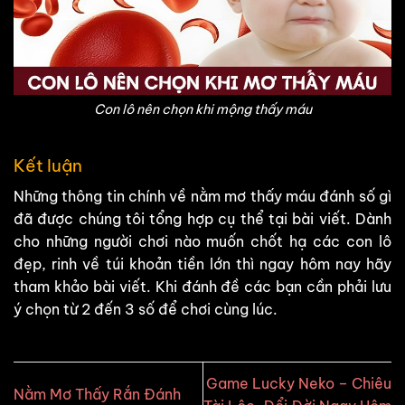
Con lô nên chọn khi mộng thấy máu
Kết luận
Những thông tin chính về nằm mơ thấy máu đánh số gì
đã được chúng tôi tổng hợp cụ thể tại bài viết. Dành
cho những người chơi nào muốn chốt hạ các con lô
đẹp, rinh về túi khoản tiền lớn thì ngay hôm nay hãy
tham khảo bài viết. Khi đánh đề các bạn cần phải lưu
ý chọn từ 2 đến 3 số để chơi cùng lúc.
Game Lucky Neko – Chiêu
Nằm Mơ Thấy Rắn Đánh