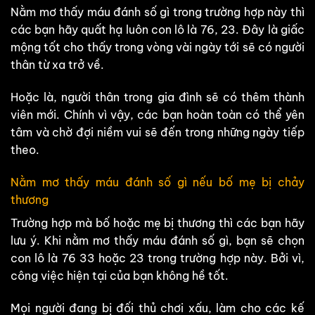
Nằm mơ thấy máu đánh số gì trong trường hợp này thì
các bạn hãy quất hạ luôn con lô là 76, 23. Đây là giấc
mộng tốt cho thấy trong vòng vài ngày tới sẽ có người
thân từ xa trở về.
Hoặc là, người thân trong gia đình sẽ có thêm thành
viên mới. Chính vì vậy, các bạn hoàn toàn có thể yên
tâm và chờ đợi niềm vui sẽ đến trong những ngày tiếp
theo.
Nằm mơ thấy máu đánh số gì nếu bố mẹ bị chảy
thương
Trường hợp mà bố hoặc mẹ bị thương thì các bạn hãy
lưu ý. Khi nằm mơ thấy máu đánh số gì, bạn sẽ chọn
con lô là 76 33 hoặc 23 trong trường hợp này. Bởi vì,
công việc hiện tại của bạn không hề tốt.
Mọi người đang bị đối thủ chơi xấu, làm cho các kế