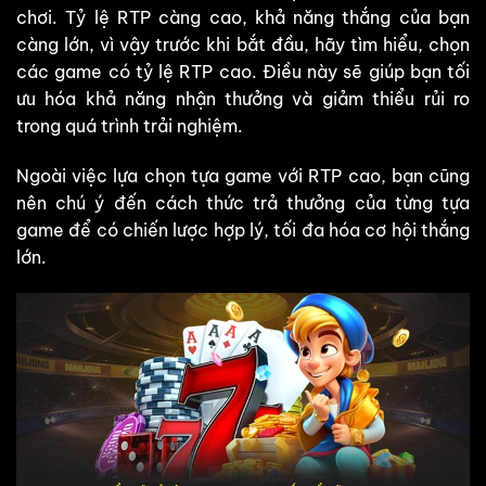
chơi. Tỷ lệ RTP càng cao, khả năng thắng của bạn
càng lớn, vì vậy trước khi bắt đầu, hãy tìm hiểu, chọn
các game có tỷ lệ RTP cao. Điều này sẽ giúp bạn tối
ưu hóa khả năng nhận thưởng và giảm thiểu rủi ro
trong quá trình trải nghiệm.
Ngoài việc lựa chọn tựa game với RTP cao, bạn cũng
nên chú ý đến cách thức trả thưởng của từng tựa
game để có chiến lược hợp lý, tối đa hóa cơ hội thắng
lớn.