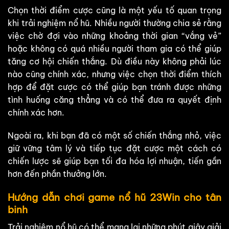
Chọn thời điểm cược cũng là một yếu tố quan trọng
khi trải nghiệm nổ hũ. Nhiều người thường chia sẻ rằng
việc chờ đợi vào những khoảng thời gian “vắng vẻ”
hoặc không có quá nhiều người tham gia có thể giúp
tăng cơ hội chiến thắng. Dù điều này không phải lúc
nào cũng chính xác, nhưng việc chọn thời điểm thích
hợp để đặt cược có thể giúp bạn tránh được những
tình huống căng thẳng và có thể đưa ra quyết định
chính xác hơn.
Ngoài ra, khi bạn đã có một số chiến thắng nhỏ, việc
giữ vững tâm lý và tiếp tục đặt cược một cách có
chiến lược sẽ giúp bạn tối đa hóa lợi nhuận, tiến gần
hơn đến phần thưởng lớn.
Hướng dẫn chơi game nổ hũ 23Win cho tân
binh
Trải nghiệm nổ hũ có thể mang lại những phút giây giải