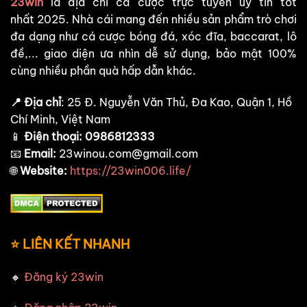
23win
là địa chỉ cá cược trực tuyến uy tín tốt
nhất 2025. Nhà cái mang đến nhiều sản phẩm trò chơi
đa dạng như cá cược bóng đá, xóc đĩa, baccarat, lô
đề,... giao diện ưa nhìn dễ sử dụng, bảo mật 100%
cùng nhiều phần quà hấp dẫn khác.
📍 Địa chỉ
:
25 Đ. Nguyễn Văn Thủ, Đa Kao, Quận 1, Hồ
Chí Minh, Việt Nam
📱
Điện thoại: 0986812333
📧
Email:
23winou.com@gmail.com
🌐
Website:
https://23win006.life/
⭐ LIÊN KẾT NHANH
🔸
Đăng ký 23win