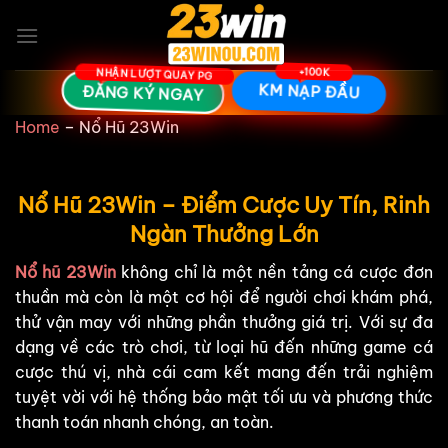
Bỏ
qua
nội
dung
KM NẠP ĐẦU
ĐĂNG KÝ NGAY
Home
–
Nổ Hũ 23Win
Nổ Hũ 23Win – Điểm Cược Uy Tín, Rinh
Ngàn Thưởng Lớn
Nổ hũ 23Win
không chỉ là một nền tảng cá cược đơn
thuần mà còn là một cơ hội để người chơi khám phá,
thử vận may với những phần thưởng giá trị. Với sự đa
dạng về các trò chơi, từ loại hũ đến những game cá
cược thú vị, nhà cái cam kết mang đến trải nghiệm
tuyệt vời với hệ thống bảo mật tối ưu và phương thức
thanh toán nhanh chóng, an toàn.